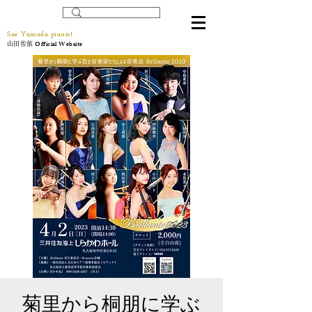
Sae Yamada pianist
Official Website
山田佐依
菊里から桐朋に学ぶ