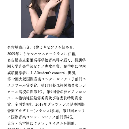
名古屋市出身。5歳よりピアノを始める。
2009年よりヤマハマスタークラスに在籍。
名古屋市立菊里高等学校音楽科を経て、
桐朋学
園大学音楽学部ピアノ専攻卒業。
在学中に学内
成績優秀者によるStudent's concertに出演。
第12回大阪国際音楽コンクールピアノＪ部門エ
スポワール賞受賞。第17回長江杯国際音楽コン
クール高校の部第3位。第9回音の夢ピアノコン
クール横浜地区最優秀賞及び審査員特別賞受
賞、全国第3位。2018年プロヴァンス夏季国際
音楽アカデミー(フランス)参加。
第13回セシリ
ア国際音楽コンクールピアノ部門第4位。
東京・名古屋にてソロリサイタルを開催。