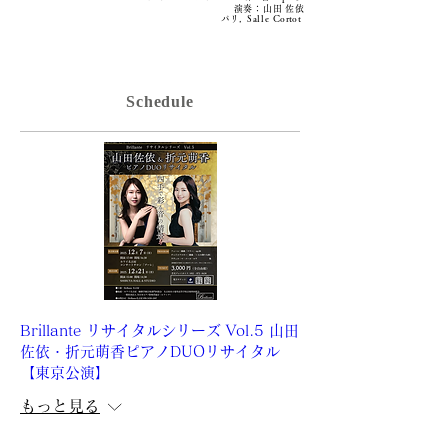
演奏：山田 佐依
パ
リ，
Salle
Cortot
Schedule
Brillante リサイタルシリーズ Vol.5 山田
佐依・折元萌香ピアノDUOリサイタル
【東京公演】
もっと見る