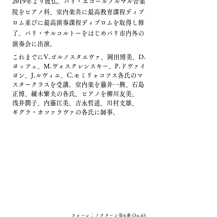
2019年より渡仏。パリ・エコールノルマル音楽
院を
ピアノ科、室内楽共に最高教育課程ディプ
ロム並びに最高演奏課程ディプロムを取得し修
了。
パリ・サルコルトーをはじめパリ市内外の
演奏会に出演。
これまでにV.ゴルノスタエヴァ、岡田博美、D.
ヨッフェ、M.ヴォスクレンスキー、P.ドヴァイ
ヨン、J.ルヴィエ、C.セミリャコフス各氏のマ
スタークラスを受講。室内楽を藤井一興、石島
正博、練木繁夫の各氏、ピアノを柳川友美、
浅井潤子、内藤江美、吉永哲道、川村文雄、
ギグラ・カツァラヴァの各氏に師事。
フォーレ：ノクターン
第6番​ Op.63