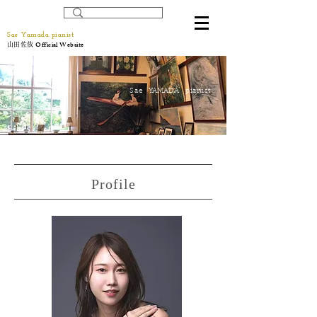
Sae Yamada pianist
Official Website
山田佐依
Sae
Y
AMADA
​
pianist
Profile​